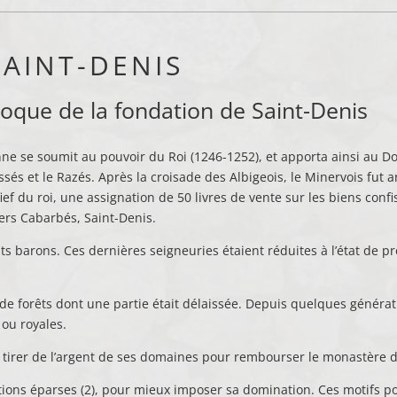
AINT-DENIS
poque de la fondation de Saint-Denis
e se soumit au pouvoir du Roi (1246-1252), et apporta ainsi au Do
ssés et le Razés. Après la croisade des Albigeois, le Minervois fut
ef du roi, une assignation de 50 livres de vente sur les biens conf
tiers Cabarbés, Saint-Denis.
tits barons. Ces dernières seigneuries étaient réduites à l’état de 
t de forêts dont une partie était délaissée. Depuis quelques générat
 ou royales.
e tirer de l’argent de ses domaines pour rembourser le monastère de
ations éparses (2), pour mieux imposer sa domination. Ces motifs po