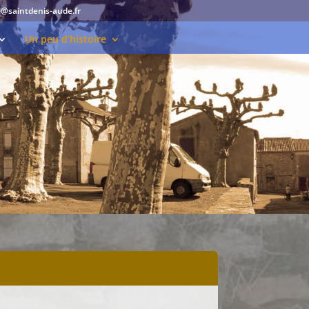
e@saintdenis-aude.fr
Un peu d’histoire