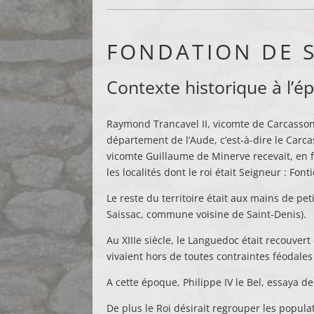
FONDATION DE S
Contexte historique à l’é
Raymond Trancavel II, vicomte de Carcassonn
département de l’Aude, c’est-à-dire le Carca
vicomte Guillaume de Minerve recevait, en fi
les localités dont le roi était Seigneur : Fon
Le reste du territoire était aux mains de pe
Saissac, commune voisine de Saint-Denis).
Au XIIIe siècle, le Languedoc était recouver
vivaient hors de toutes contraintes féodales
A cette époque, Philippe IV le Bel, essaya d
De plus le Roi désirait regrouper les popul