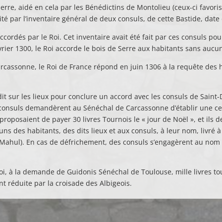
a Serre, aidé en cela par les Bénédictins de Montolieu (ceux-ci favor
é par l’inventaire général de deux consuls, de cette Bastide, date
 accordés par le Roi. Cet inventaire avait été fait par ces consuls 
évrier 1300, le Roi accorde le bois de Serre aux habitants sans aucu
cassonne, le Roi de France répond en juin 1306 à la requête des hab
t sur les lieux pour conclure un accord avec les consuls de Saint
 consuls demandèrent au Sénéchal de Carcassonne d’établir une cen
proposaient de payer 30 livres Tournois le « jour de Noël », et ils d
s des habitants, des dits lieux et aux consuls, à leur nom, livré 
Mahul). En cas de défrichement, des consuls s’engagèrent au nom d
Roi, à la demande de Guidonis Sénéchal de Toulouse, mille livres to
nt réduite par la croisade des Albigeois.